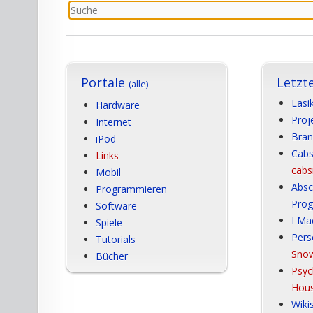
Portale
Letzt
(alle)
Lasi
Hardware
Proj
Internet
Bran
iPod
Cabs
Links
cabs
Mobil
Absc
Programmieren
Pro
Software
I Ma
Spiele
Pers
Tutorials
Sno
Bücher
Psyc
Hou
Wiki