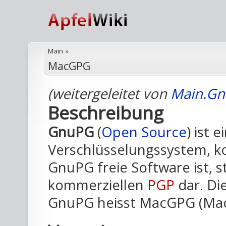
Main
»
MacGPG
(weitergeleitet von
Main.G
Beschreibung
GnuPG
(
Open Source
) ist
Verschlüsselungssystem, ko
GnuPG freie Software ist, st
kommerziellen
PGP
dar. Di
GnuPG heisst MacGPG (Mac