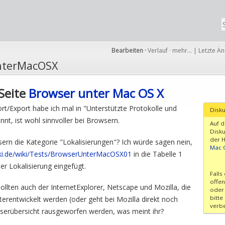
Bearbeiten
·
Verlauf
·
mehr…
|
Letzte Ä
nterMacOSX
Seite
Browser unter Mac OS X
rt/Export habe ich mal in "Unterstützte Protokolle und
Disk
t, ist wohl sinnvoller bei Browsern.
Auf d
Disku
der 
ern die Kategorie "Lokalisierungen"? Ich würde sagen nein,
Mac 
wiki.de/wiki/Tests/BrowserUnterMacOSX01
in die Tabelle 1
er Lokalisierung eingefügt.
Falls
offen
llten auch der InternetExplorer, Netscape und Mozilla, die
oder 
bitte
iterentwickelt werden (oder geht bei Mozilla direkt noch
verb
serübersicht rausgeworfen werden, was meint ihr?