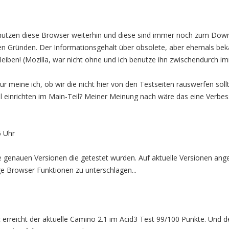
enutzen diese Browser weiterhin und diese sind immer noch zum Down
en Gründen. Der Informationsgehalt über obsolete, aber ehemals bek
leiben! (Mozilla, war nicht ohne und ich benutze ihn zwischendurch i
nur meine ich, ob wir die nicht hier von den Testseiten rauswerfen sol
 einrichten im Main-Teil? Meiner Meinung nach wäre das eine Verbes
6 Uhr
ie genauen Versionen die getestet wurden. Auf aktuelle Versionen ang
ge Browser Funktionen zu unterschlagen...
rreicht der aktuelle Camino 2.1 im Acid3 Test 99/100 Punkte. Und der