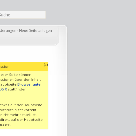
nderungen
·
Neue Seite anlegen
(↓)
ussion
ieser Seite können
ssionen über den Inhalt
Hauptseite
Browser unter
OS X
stattfinden.
 etwas auf der Hauptseite
sichtlich nicht korrekt
nicht mehr aktuell ist,
 direkt auf der Hauptseite
essern.