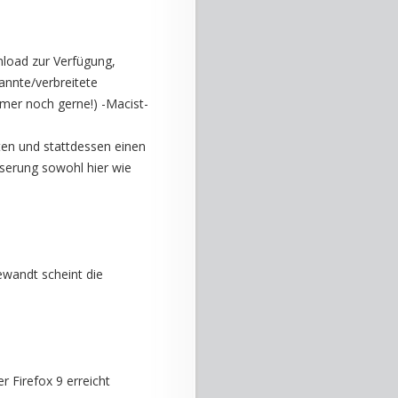
load zur Verfügung,
annte/verbreitete
mmer noch gerne!) -Macist-
lten und stattdessen einen
serung sowohl hier wie
ewandt scheint die
 Firefox 9 erreicht