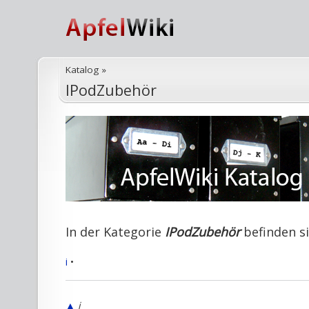
Katalog
»
IPodZubehör
In der Kategorie
IPodZubehör
befinden si
i
•
▲
i