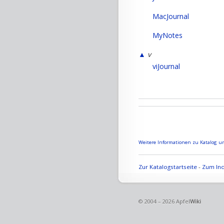
MacJournal
MyNotes
▲
v
viJournal
Weitere Informationen zu Katalog un
Zur Katalogstartseite
-
Zum Ind
© 2004 – 2026 Apfel
Wiki