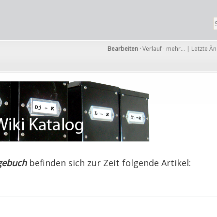
Bearbeiten
·
Verlauf
·
mehr…
|
Letzte Ä
gebuch
befinden sich zur Zeit folgende Artikel: