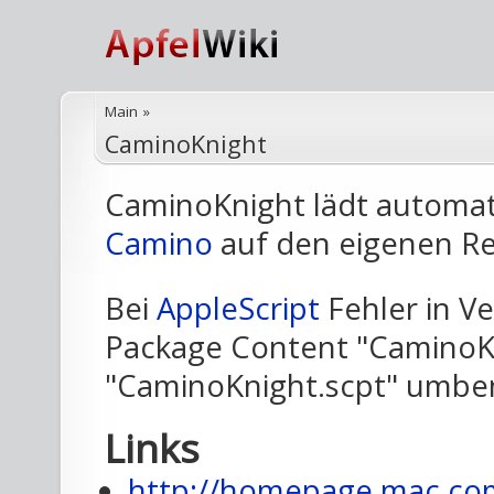
Main
»
CaminoKnight
CaminoKnight lädt automati
Camino
auf den eigenen Re
Bei
AppleScript
Fehler in Ve
Package Content "CaminoKn
"CaminoKnight.scpt" umbe
Links
http://homepage.mac.co