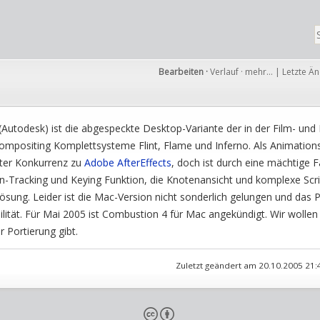
Bearbeiten
·
Verlauf
·
mehr…
|
Letzte Ä
(Autodesk) ist die abgespeckte Desktop-Variante der in der Film- un
Compositing Komplettsysteme Flint, Flame und Inferno. Als Animatio
kter Konkurrenz zu
Adobe
AfterEffects
, doch ist durch eine mächtige F
on-Tracking und Keying Funktion, die Knotenansicht und komplexe Scr
Lösung. Leider ist die Mac-Version nicht sonderlich gelungen und da
lität. Für Mai 2005 ist Combustion 4 für Mac angekündigt. Wir wollen
 Portierung gibt.
Zuletzt geändert am 20.10.2005 21
cb