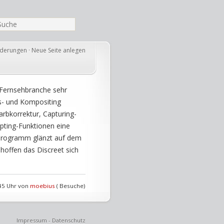
nderungen
·
Neue Seite anlegen
d Fernsehbranche sehr
ns- und Kompositing
arbkorrektur, Capturing-
ipting-Funktionen eine
s Programm glänzt auf dem
 hoffen das Discreet sich
:45 Uhr von
moebius
( Besuche)
Impressum
-
Datenschutz