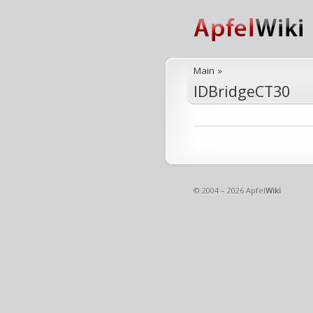
Main
»
IDBridgeCT30
© 2004 – 2026 Apfel
Wiki