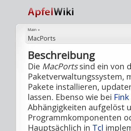
Main
»
MacPorts
Beschreibung
Die
MacPorts
sind ein von 
Paketverwaltungssystem, m
Pakete installieren, update
lassen. Ebenso wie bei
Fink
Abhängigkeiten aufgelöst 
Programmkomponenten o
Hauptsächlich in
Tcl
impleme