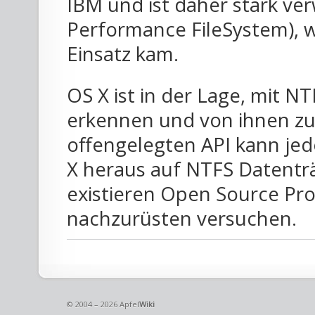
IBM und ist daher stark ve
Performance FileSystem), 
Einsatz kam.
OS X ist in der Lage, mit N
erkennen und von ihnen zu 
offengelegten API kann je
X heraus auf NTFS Datentr
existieren Open Source Proj
nachzurüsten versuchen.
© 2004 – 2026 Apfel
Wiki