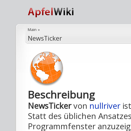
Main
»
NewsTicker
Beschreibung
NewsTicker
von
nullriver
is
Statt des üblichen Ansatzes
Programmfenster anzuzeige