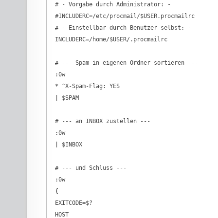
 # - Vorgabe durch Administrator: -

 #INCLUDERC=/etc/procmail/$USER.procmailrc

 # - Einstellbar durch Benutzer selbst: -

 INCLUDERC=/home/$USER/.procmailrc

 # --- Spam in eigenen Ordner sortieren ---

 :0w

 * ^X-Spam-Flag: YES

 | $SPAM

 # --- an INBOX zustellen ---

 :0w

 | $INBOX

 # --- und Schluss ---

 :0w

 {

 EXITCODE=$?

 HOST
