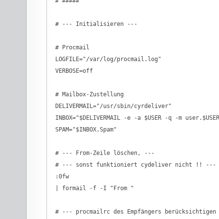
 # #####

 # --- Initialisieren ---

 # Procmail

 LOGFILE="/var/log/procmail.log"

 VERBOSE=off

 # Mailbox-Zustellung

 DELIVERMAIL="/usr/sbin/cyrdeliver"

 INBOX="$DELIVERMAIL -e -a $USER -q -m user.$USER
 SPAM="$INBOX.Spam"

 # --- From-Zeile löschen, ---

 # --- sonst funktioniert cydeliver nicht !! ---

 :0fw

 | formail -f -I "From "

 # --- procmailrc des Empfängers berücksichtigen 