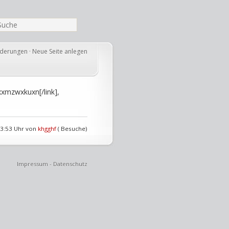
nderungen
·
Neue Seite anlegen
xxmzwxkuxn[/link],
23:53 Uhr von
khgghf
( Besuche)
Impressum
-
Datenschutz