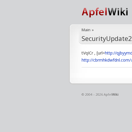
Main
»
SecurityUpdate2
tVqICr , [url=
http://qjbyym
http://cbrmhkdwfdnl.com/
© 2004 – 2026 Apfel
Wiki