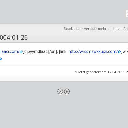
Bearbeiten
·
Verlauf
·
mehr…
|
Letzte Ä
004-01-26
dlaaci.com/
]qjbyymdlaaci[/url], [link=
http://wixxmzwxkuxn.com/
]wi
Zuletzt geändert am 12.04.2011 
cb