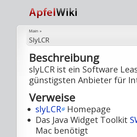
Main
»
SlyLCR
Beschreibung
slyLCR ist ein Software Lea
günstigsten Anbieter für I
Verweise
slyLCR
Homepage
Das Java Widget Toolkit
S
Mac benötigt