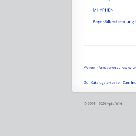
MHYPHEN
PagesSilbentrennungT
Weitere Informationen zu Katalog un
Zur Katalogstartseite
-
Zum Ind
© 2004 – 2026 Apfel
Wiki