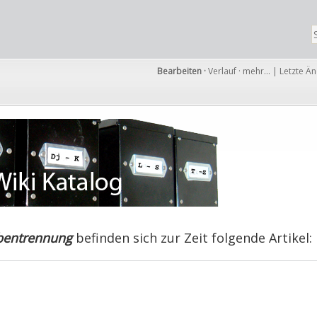
Bearbeiten
·
Verlauf
·
mehr…
|
Letzte Ä
lbentrennung
befinden sich zur Zeit folgende Artikel:
b