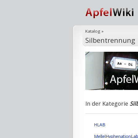
Katalog
»
Silbentrennung
In der Kategorie
Si
HLAB
MellelHyphenationLa