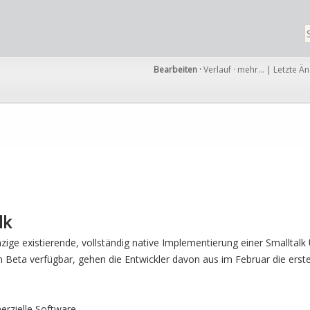
Bearbeiten
·
Verlauf
·
mehr…
|
Letzte Ä
lk
inzige existierende, vollständig native Implementierung einer Smallta
ten Beta verfügbar, gehen die Entwickler davon aus im Februar die erste
erzielle Software.