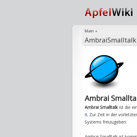
Main
»
AmbraiSmalltalk
Ambrai Smallta
Ambrai Smalltalk
ist die e
X
. Zur Zeit in der vorletz
Systems freizugeben.
Ambrai Smalltalk ist komm