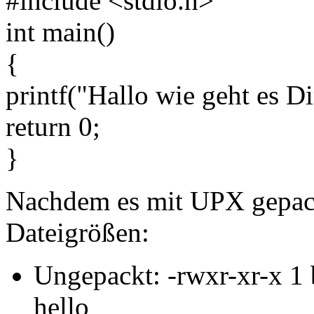
#include <stdio.h>
int main()
{
printf("Hallo wie geht es Di
return 0;
}
Nachdem es mit UPX gepackt
Dateigrößen:
Ungepackt: -rwxr-xr-x 1 
hello