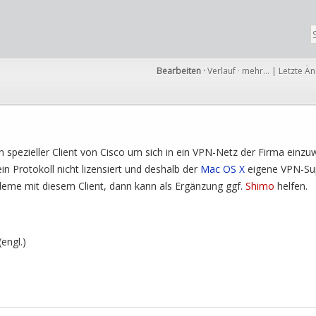
Bearbeiten
·
Verlauf
·
mehr…
|
Letzte Ä
ein spezieller Client von Cisco um sich in ein VPN-Netz der Firma einz
sein Protokoll nicht lizensiert und deshalb der
Mac OS X
eigene VPN-Sup
leme mit diesem Client, dann kann als Ergänzung ggf.
Shimo
helfen.
(engl.)