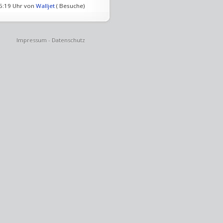
15:19 Uhr von
Walljet
( Besuche)
Impressum
-
Datenschutz