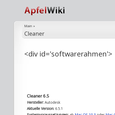
Main
»
Cleaner
<div id='softwarerahmen'>
Cleaner 6.5
Hersteller:
Autodesk
Aktuelle Version:
6.5.1
Systemvoraussetzungen:
ab
Mac OS 10.3
oder
Mac O