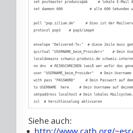
 set postmaster produnis@ab     # lokale E-Mail A
 set daemon 600             # alle 600 Sekunden w
 poll "pop.zilium.de"     # Dies ist der Mailserv
 protocol pop3    # pop3/imap4 

 envelope "Delivered-To:"  # diese Zeile muss gen
 qvirtual "USERNAME_beim_Provider+"    # Dein Use
 localdomains schweiz.produnis.de schweiz.internn
 no dns  # REINSCHREIBEN (weiß wer wofür das gena
 user "USERNAME_beim_Provider"   # Dein Username 
 with pass "PASSWORD"     # Dein Passwort auf dem
 to USERNAME  here     # Dein Username auf deinem
 smtpaddress localhost # Dein lokales Mailsystem.
Siehe auch:
http://www.catb.org/~esr