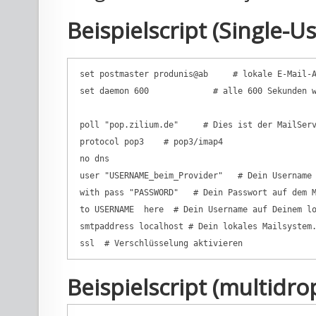
Beispielscript (Single-Us
 set postmaster produnis@ab     # lokale E-Mail-A
 set daemon 600             # alle 600 Sekunden w
 poll "pop.zilium.de"     # Dies ist der MailServ
 protocol pop3    # pop3/imap4

 no dns  

 user "USERNAME_beim_Provider"   # Dein Username 
 with pass "PASSWORD"   # Dein Passwort auf dem M
 to USERNAME  here  # Dein Username auf Deinem lo
 smtpaddress localhost # Dein lokales Mailsystem.
Beispielscript (multidro