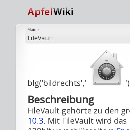
Main
»
FileVault
blg('bildrechts','
')
Beschreibung
FileVault gehörte zu den 
10.3
. Mit FileVault wird da