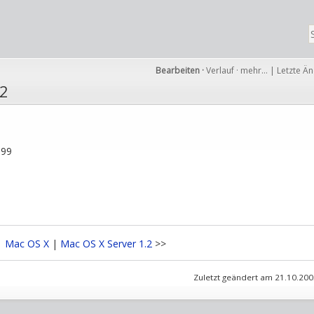
Bearbeiten
·
Verlauf
·
mehr…
|
Letzte Ä
2
999
|
Mac OS X
|
Mac OS X Server 1.2
>>
Zuletzt geändert am 21.10.20