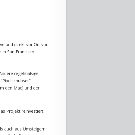
e und direkt vor Ort von
 in San Francisco.
. Andere regelmäßige
 "Pixelschubser"
 um den Mac) und der
s Projekt reinvestiert.
als auch aus Umsteigern