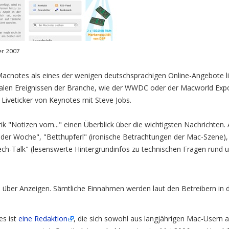
er 2007
acnotes als eines der wenigen deutschsprachigen Online-Angebote liv
onalen Ereignissen der Branche, wie der WWDC oder der Macworld Expo
 Liveticker von Keynotes mit Steve Jobs.
brik "Notizen vom..." einen Überblick über die wichtigsten Nachrichten
t der Woche", "Betthupferl" (ironische Betrachtungen der Mac-Szene),
"Tech-Talk" (lesenswerte Hintergrundinfos zu technischen Fragen rund
h über Anzeigen. Sämtliche Einnahmen werden laut den Betreibern in da
es ist
eine Redaktion
, die sich sowohl aus langjährigen Mac-Usern 