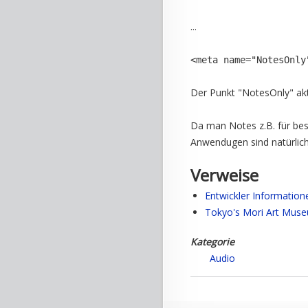
...
<meta name="NotesOnly
Der Punkt "NotesOnly" ak
Da man Notes z.B. für bes
Anwendugen sind natürlich
Verweise
Entwickler Information
Tokyo's Mori Art Mus
Kategorie
Audio