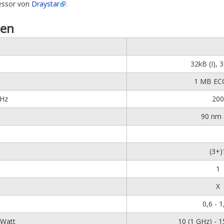
zessor von
Draystar
.
ten
32kB (I), 
1 MB ECC
MHz
200
90 nm 
(3+)
1
X
0,6 - 
 Watt
10 (1 GHz) - 1