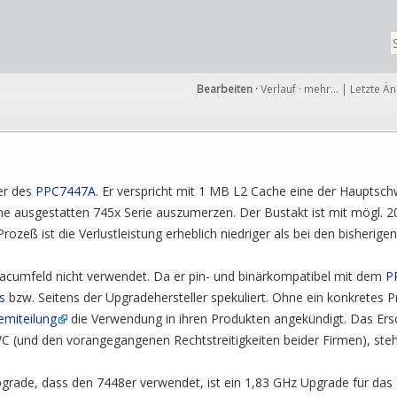
Bearbeiten
·
Verlauf
·
mehr…
|
Letzte Ä
er des
PPC7447A
. Er verspricht mit 1 MB L2 Cache eine der Hauptsch
he ausgestatten 745x Serie auszumerzen. Der Bustakt ist mit mögl. 
zeß ist die Verlustleistung erheblich niedriger als bei den bisherigen
acumfeld nicht verwendet. Da er pin- und binärkompatibel mit dem
P
s
bzw. Seitens der Upgradehersteller spekuliert. Ohne ein konkretes P
emiteilung
die Verwendung in ihren Produkten angekündigt. Das Er
(und den vorangegangenen Rechtstreitigkeiten beider Firmen), steht
pgrade, dass den 7448er verwendet, ist ein 1,83 GHz Upgrade für das