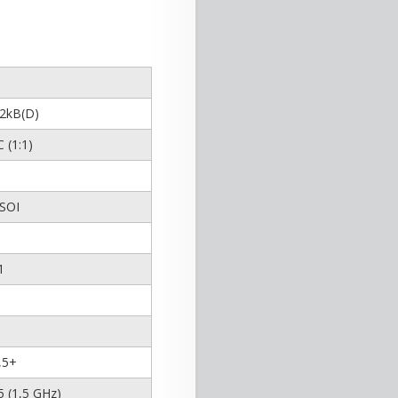
32kB(D)
 (1:1)
SOI
1
1,5+
5 (1,5 GHz)