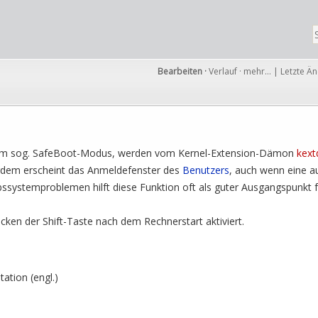
Bearbeiten
·
Verlauf
·
mehr…
|
Letzte Ä
 im sog. SafeBoot-Modus, werden vom Kernel-Extension-Dämon
kext
rdem erscheint das Anmeldefenster des
Benutzers
, auch wenn eine 
bssystemproblemen hilft diese Funktion oft als guter Ausgangspunkt f
ken der Shift-Taste nach dem Rechnerstart aktiviert.
tion (engl.)