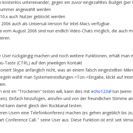
n kostenlos untereinander, gegen ein zuvor eingezahltes Budget (per 
nnummer angewählt werden
 10.x auch Nutzer geblockt werden
i 2006 auch als Universal-Version für Intel-Macs verfügbar.
ta vom August 2006 sind nun endlich Video-Chats möglich, die auch m
ieren.
e User rückgängig machen und noch weitere Funktionen, erhält man mi
ü-Taste (CTRL) auf den jeweiligen Kontakt
ioniert Skype anfänglich nicht, was an einem falsch eingestellten Mik
pegeln wählt man Systemeinstellungen->Ton->Eingabe, klickt auf Inter
ein.
n erst im "Trockenen" testen will, kann dies mit
echo123
tun (wenn S
cken). Einfach hinzufügen, anrufen und von der freundlichen Stimme an
nd kann damit gleich den Rückkanal testen.
n Usern eine Telefonkonferenz machen (es gehen angeblich bis zu 5 
rt Conference Call.." seine User aus. Diese Funktion ist erst seit Vers