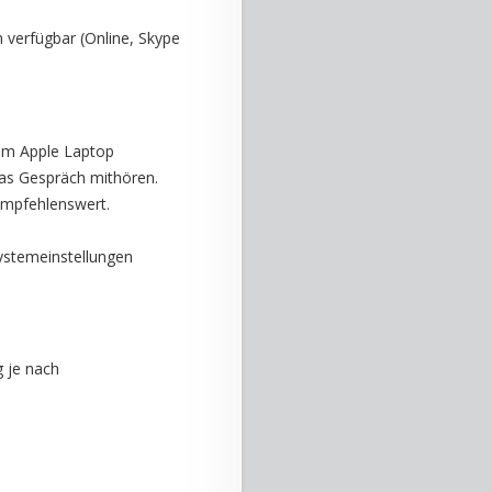
n verfügbar (Online, Skype
nem Apple Laptop
das Gespräch mithören.
empfehlenswert.
ystemeinstellungen
g je nach