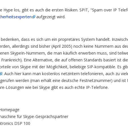
 Hype los, gibt es auch die ersten Risiken. SPIT, "Spam over IP Telef
cherheitsexperten
aufgezeigt wird.
h bedenken, dass es sich um ein propretäres System handelt. Inzwis
rden, allerdings sind bisher (April 2005) noch keine Nummern aus d
enen SkypeIn-Nummern, die man käuflich erwerben muss, sind teilweis
us Frankreich). Eine Alternative, die auf offenen Standards basiert ist d
Vorteile von Skype mit der Möglichkeit, beliebige SIP-kompatible. Es gib
. Auch hier kann man kostenlos netzintern telefonieren, auch zu vi
erufen werden (man erhält eine deutsche Festnetznummer) und ist f
e-Lösungen wie bei Skype gibt es auch echte IP-Telefone.
e Homepage
aschine für Skype-Gesprächspartner
ntronics DSP 100