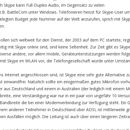
ich Skype kann Full-Duplex Audio, im Gegensatz zu vielen
 z.B. BattleCom unter Windows. Telefonieren heisst für Skype-User um
elegten Budget jede Nummer auf der Welt anzurufen, sprich mit Skyp
en.
sollen sich weltweit für den Dienst, der 2003 auf dem PC startete, reg
eitig mit Skype online sind, sind keine Seltenheit. Zur Zeit gibt es Sky
erse andere, vor allem mobile, Geräteunterstützungen werden folgen
t Skype im WLAN vor, die Telefongesellschaft würde unter Umstän
s Internet angeschlossen sind, ist Skype eine sehr gute Alternative 
st einwandfrei. Natürlich sollte ein einigermaßen gutes Mikrofon vor
 aus Deutschland und einem in Australien (der lediglich mit einem 
breite, eine Verständigung war nur in ein paar von ungefähr 10 Versuc
 Bandbreite die bei einer Modemverbindung zur Verfügung steht. Ein
nem anderen Teilnehmer in Deutschland über ADSL ist mittlerweile grö
enen Ausfällen möglich. Die Leitung ist auch über einen längeren Zeitra