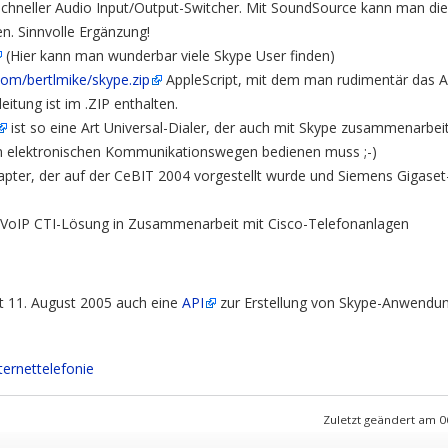
 schneller Audio Input/Output-Switcher. Mit SoundSource kann man d
n. Sinnvolle Ergänzung!
(Hier kann man wunderbar viele Skype User finden)
om/bertlmike/skype.zip
AppleScript, mit dem man rudimentär das 
eitung ist im .ZIP enthalten.
ist so eine Art Universal-Dialer, der auch mit Skype zusammenarbei
 elektronischen Kommunikationswegen bedienen muss ;-)
pter, der auf der CeBIT 2004 vorgestellt wurde und Siemens Gigaset
r VoIP CTI-Lösung in Zusammenarbeit mit Cisco-Telefonanlagen
t 11. August 2005 auch eine
API
zur Erstellung von Skype-Anwendu
ternettelefonie
Zuletzt geändert am 0