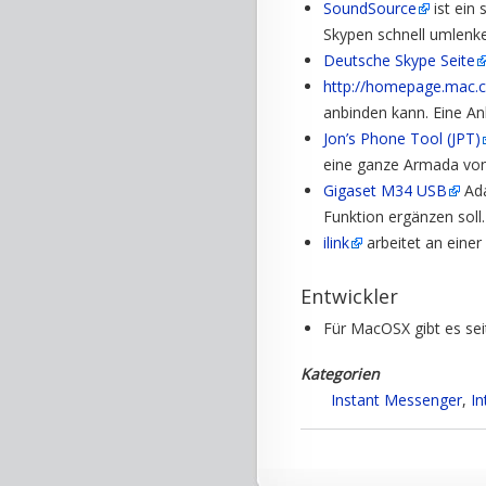
SoundSource
ist ein
Skypen schnell umlenke
Deutsche Skype Seite
http://homepage.mac.c
anbinden kann. Eine Anl
Jon’s Phone Tool (JPT)
eine ganze Armada von
Gigaset M34 USB
Ada
Funktion ergänzen soll.
ilink
arbeitet an eine
Entwickler
Für MacOSX gibt es sei
Kategorien
Instant Messenger
,
In