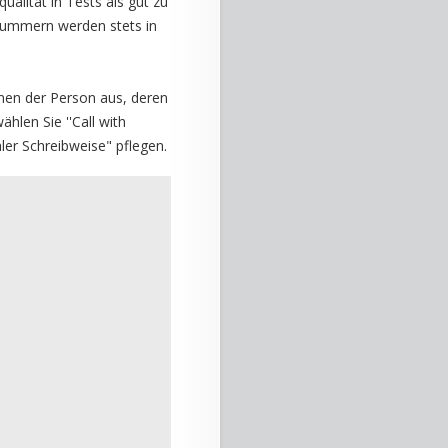
ualität in Tests als gut zu
 Nummern werden stets in
en der Person aus, deren
hlen Sie ''Call with
er Schreibweise" pflegen.