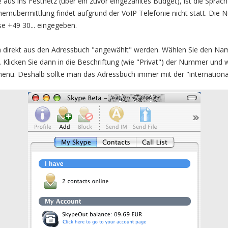
aus ins Festnetz (über ein zuvor eingezahltes Budget), ist die Sprachq
rnübermittlung findet aufgrund der VoIP Telefonie nicht statt. Die
se +49 30... eingegeben.
direkt aus den Adressbuch "angewählt" werden. Wählen Sie den Nam
licken Sie dann in die Beschriftung (wie "Privat") der Nummer und wä
nü. Deshalb sollte man das Adressbuch immer mit der "international