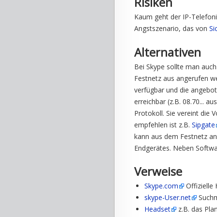
Risiken
Kaum geht der IP-Telefonie
Angstszenario, das von
Si
Alternativen
Bei Skype sollte man auc
Festnetz aus angerufen we
verfügbar und die angebot
erreichbar (z.B. 08.70... a
Protokoll. Sie vereint die 
empfehlen ist z.B.
Sipgate
kann aus dem Festnetz ang
Endgerätes. Neben Softwar
Verweise
Skype.com
Offiziell
skype-User.net
Suchm
Headset
z.B. das Pla