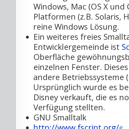
Windows, Mac (OS X und Cl
Platformen (z.B. Solaris, H
reine Windows Lösung.
Ein weiteres freies Smallt
Entwicklergemeinde ist
S
Oberfläche gewöhnungsbed
einzelnen Fenster. Dieses
andere Betriebssysteme (u
Ursprünglich wurde es bei
Disney verkauft, die es n
Verfügung stellten.
GNU Smalltalk
http://www.fscript.org/