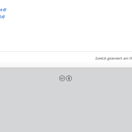
le
l
Zuletzt geändert am 0
cb