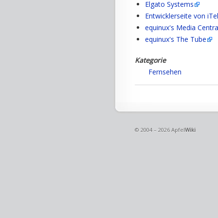
Elgato Systems
Entwicklerseite von iTe
equinux's Media Centra
equinux's The Tube
Kategorie
Fernsehen
© 2004 – 2026 Apfel
Wiki