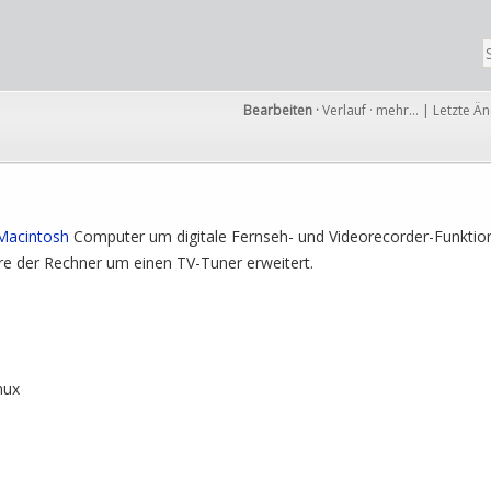
Bearbeiten
·
Verlauf
·
mehr…
|
Letzte Ä
Macintosh
Computer um digitale Fernseh- und Videorecorder-Funktion
e der Rechner um einen TV-Tuner erweitert.
nux