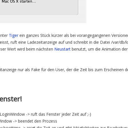
unter
Tiger
ein ganzes Stück kürzer als bei vorangegangenen Versione
sst, ruft eine Ladezeitanzeige auf und schreibt in die Datei /var/db
eser Wert wird beim nächsten
Neustart
benutzt, um die Animation der
eitanzeige nur als Fake für den User, der die Zeit bis zum Erscheinen 
enster!
LoginWindow -> ruft das Fenster jeder Zeit auf ;-)
nWindow -> beendet den Prozess
w.boottime -> zeigt die Zeit an und gibt Möglichkeiten zur Bearbeitun