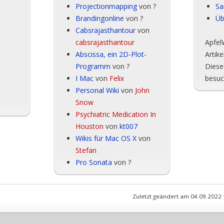
Projectionmapping
von ?
Sa
Brandingonline
von ?
Üb
Cabsrajasthantour
von
cabsrajasthantour
Apfel
Abscissa, ein 2D-Plot-
Artikel
Programm
von ?
Diese
I Mac
von
Felix
besuc
Personal Wiki
von
John
Snow
Psychiatric Medication In
Houston
von
kt007
Wikis für Mac OS X
von
Stefan
Pro Sonata
von ?
Zuletzt geändert am 04.09.2022