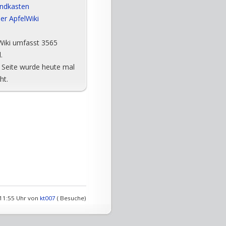
ndkasten
er ApfelWiki
Wiki umfasst 3565
.
 Seite wurde heute mal
ht.
 11:55 Uhr von
kt007
( Besuche)