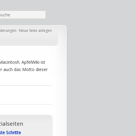
nderungen
·
Neue Seite anlegen
acintosh. ApfelWiki ist
her auch das Motto dieser
ialseiten
ste Schritte