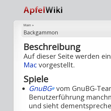
Main
»
Backgammon
Beschreibung
Auf dieser Seite werden e
Mac
vorgestellt.
Spiele
GnuBG
vom GnuBG-Team. 
Benutzerführung manchma
und sieht dementsprechend