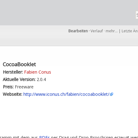
Bearbeiten
·
Verlauf
·
mehr…
|
Letzte Ä
CocoaBooklet
Hersteller:
Fabien Conus
Aktuelle Version:
2.0.4
Preis:
Freeware
Webseite:
http://www.iconus.ch/fabien/cocoabooklet/
ogramm mit dem aus
PDFs
per Drag und Drop Broschüren erzeugt wer