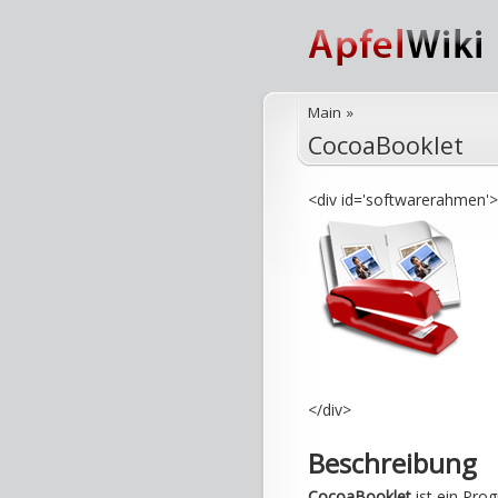
Main
»
CocoaBooklet
<div id='softwarerahmen'>
</div>
Beschreibung
CocoaBooklet
ist ein Pr