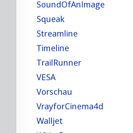
SoundOfAnImage
Squeak
Streamline
Timeline
TrailRunner
VESA
Vorschau
VrayforCinema4d
Walljet