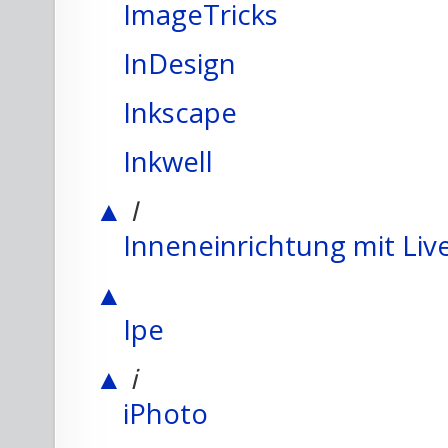
ImageTricks
InDesign
Inkscape
Inkwell
▲
I
Inneneinrichtung mit Live
▲
Ipe
▲
i
iPhoto