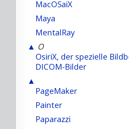
MacOSaiX
Maya
MentalRay
▲
O
OsiriX, der spezielle Bil
DICOM-Bilder
▲
PageMaker
Painter
Paparazzi