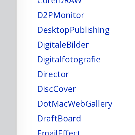
CorelDRAW
D2PMonitor
DesktopPublishing
DigitaleBilder
Digitalfotografie
Director
DiscCover
DotMacWebGallery
DraftBoard
EmailEffect