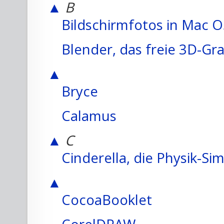
▲
B
Bildschirmfotos in Mac O
Blender, das freie 3D-G
▲
Bryce
Calamus
▲
C
Cinderella, die Physik-Si
▲
CocoaBooklet