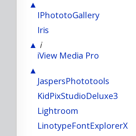
▲
IPhototoGallery
Iris
▲
i
iView Media Pro
▲
JaspersPhototools
KidPixStudioDeluxe3
Lightroom
LinotypeFontExplorerX