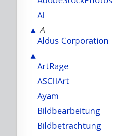
AdobeStockPhotos
AI
▲
A
Aldus Corporation
▲
ArtRage
ASCIIArt
Ayam
Bildbearbeitung
Bildbetrachtung