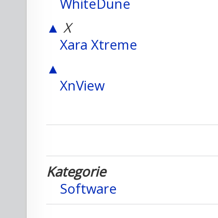
WhiteDune
▲
X
Xara Xtreme
▲
XnView
Kategorie
Software