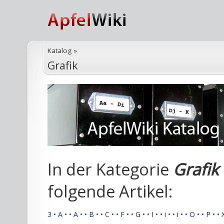
Katalog
»
Grafik
In der Kategorie
Grafik
folgende Artikel:
3
•
A
•
•
A
•
•
B
•
•
C
•
•
F
•
•
G
•
•
I
•
•
i
•
•
i
•
•
O
•
•
P
•
•