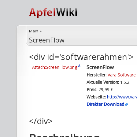
Main
»
ScreenFlow
<div id='softwarerahmen'>
Δ
ScreenFlow
Attach:ScreenFlow.png
Hersteller:
Vara Software
Aktuelle Version:
1.5.2
Preis:
79,99 €
Webseite:
http://www.var
Direkter Download
</div>