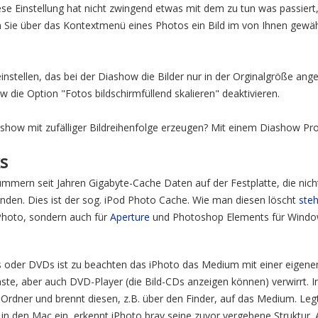
iese Einstellung hat nicht zwingend etwas mit dem zu tun was passiert
 Sie über das Kontextmenü eines Photos ein Bild im von Ihnen gewäh
einstellen, das bei der Diashow die Bilder nur in der Orginalgröße ang
w die Option "Fotos bildschirmfüllend skalieren" deaktivieren.
iashow mit zufälliger Bildreihenfolge erzeugen? Mit einem Diashow P
s
mmern seit Jahren Gigabyte-Cache Daten auf der Festplatte, die nic
enden. Dies ist der sog. iPod Photo Cache. Wie man diesen löscht
steh
 iPhoto, sondern auch für
Aperture
und Photoshop Elements für Windo
oder DVDs ist zu beachten das iPhoto das Medium mit einer eigenen
ste, aber auch DVD-Player (die Bild-CDs anzeigen können) verwirrt. In
n Ordner und brennt diesen, z.B. über den Finder, auf das Medium. Le
n den Mac ein, erkennt iPhoto brav seine zuvor vergebene Struktur. Al