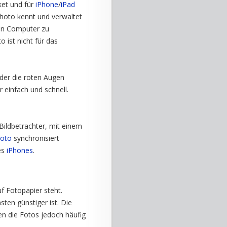
ket und für
iPhone
/
iPad
Photo kennt und verwaltet
 den Computer zu
 ist nicht für das
 der die roten Augen
 einfach und schnell.
ildbetrachter, mit einem
hoto
synchronisiert
es
iPhones
.
uf Fotopapier steht.
sten günstiger ist. Die
en die Fotos jedoch häufig