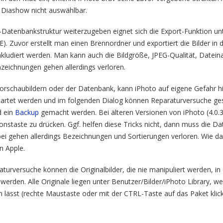
e Diashow nicht auswählbar.
Datenbankstruktur weiterzugeben eignet sich die Export-Funktion u
E). Zuvor erstellt man einen Brennordner und exportiert die Bilder in 
kludiert werden. Man kann auch die Bildgröße, JPEG-Qualität, Datein
eichnungen gehen allerdings verloren.
orschaubildern oder der Datenbank, kann iPhoto auf eigene Gefahr hi
rtet werden und im folgenden Dialog können Reparaturversuche ges
d ein
Backup
gemacht werden. Bei älteren Versionen von iPhoto (4.0.3 o
onstaste zu drücken. Ggf. helfen diese Tricks nicht, dann muss die 
i gehen allerdings Bezeichnungen und Sortierungen verloren. Wie das
n Apple.
aturversuche können die Originalbilder, die nie manipuliert werden, in
t werden. Alle Originale liegen unter Benutzer/Bilder/iPhoto Library, 
n lässt (rechte Maustaste oder mit der CTRL-Taste auf das Paket klic