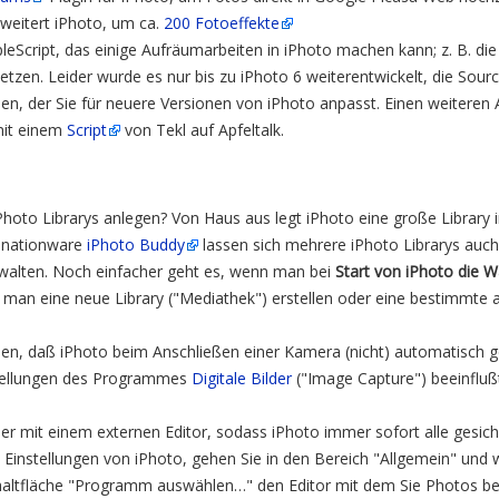
weitert iPhoto, um ca.
200 Fotoeffekte
pleScript, das einige Aufräumarbeiten in iPhoto machen kann; z. B. die
setzen. Leider wurde es nur bis zu iPhoto 6 weiterentwickelt, die Sourc
n, der Sie für neuere Versionen von iPhoto anpasst. Einen weiteren A
mit einem
Script
von Tekl auf Apfeltalk.
hoto Librarys anlegen? Von Haus aus legt iPhoto eine große Library i
Donationware
iPhoto Buddy
lassen sich mehrere iPhoto Librarys auch
rwalten. Noch einfacher geht es, wenn man bei
Start von iPhoto die W
 man eine neue Library ("Mediathek") erstellen oder eine bestimmte a
len, daß iPhoto beim Anschließen einer Kamera (nicht) automatisch g
stellungen des Programmes
Digitale Bilder
("Image Capture") beeinfluß
lder mit einem externen Editor, sodass iPhoto immer sofort alle gesi
 Einstellungen von iPhoto, gehen Sie in den Bereich "Allgemein" und 
chaltfläche "Programm auswählen…" den Editor mit dem Sie Photos bea