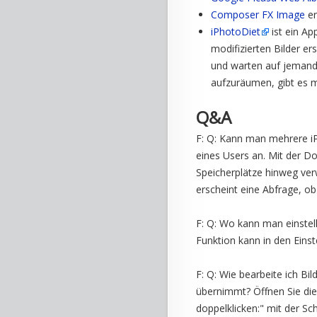
Composer FX Image
er
iPhotoDiet
ist ein Ap
modifizierten Bilder er
und warten auf jemande
aufzuräumen, gibt es 
Q&A
F: Q: Kann man mehrere iP
eines Users an. Mit der 
Speicherplätze hinweg ve
erscheint eine Abfrage, ob
F: Q: Wo kann man einstel
Funktion kann in den Ein
F: Q: Wie bearbeite ich Bi
übernimmt? Öffnen Sie die
doppelklicken:" mit der S