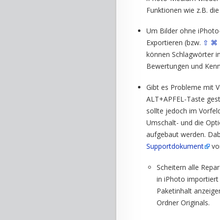
Funktionen wie z.B. di
Um Bilder ohne iPhoto-
Exportieren (bzw.
⇧
⌘
können Schlagwörter in
Bewertungen und Kennz
Gibt es Probleme mit V
ALT+APFEL-Taste gesta
sollte jedoch im Vorfel
Umschalt- und die Opti
aufgebaut werden. Dabe
Supportdokument
vo
Scheitern alle Repar
in iPhoto importier
Paketinhalt anzeige
Ordner Originals.