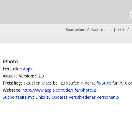
Bearbeiten
·
Verlauf
·
mehr…
|
Letzte Ä
iPhoto
Hersteller:
Apple
Aktuelle Version:
9.2.3
Preis:
liegt aktuellen
Macs
bei; zu kaufen in der
iLife-Suite
für 79 € o
Webseite:
http://www.apple.com/de/ilife/iphoto/
Supportseite mit Links zu Updates verschiedener Versionen