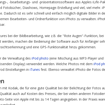
tungs-, -bearbeitungs- und -präsentationssoftware aus Apples iLife-Pa
nd Fotobücher, Diashows, Homepage-Erstellung und viel, viel mehr. i
e. Dadurch ist es sehr schnell und einfach möglich digitale Bilder in
rnen Bearbeiten- und Ordnerfunktion von iPhoto zu verwalten. iPhoto
bar.
tures bei der Bildbearbeitung, wie z.B. die "Rote Augen"-Funktion, bei
kt werden, machen die Bedienung der Software auch für Anfänger sehr
esichtserkennung und eine GPS-Funktionalität hinzu gekommen.
ür die Verwaltung des
iPod photo
(eine Mischung aus MP3-Player und B
uflösenden Display) verwendet werden. Welche Photos mit dem
iPod p
Pod Einstellungen in
iTunes
fest. Ebenso verwaltet iPhoto die Fotos d
en
 mit Kodak, die für eine gute Qualität bei der Belichtung der Fotos a
 Qualität auch auf Kosten des Preises, der bei vielen anderen Fotodien
hoto-Seite von Apple mit bis zu 14 Tagen angegeben. In der Praxis war
geliefert.