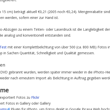
 x 15 cm) beträgt aktuell €0,21 (2005 noch €0,24). Mengenrabatte sin
n werden, sofern einer zur Hand ist.
to-Abzügen zu einem Tinten- oder Laserdruck ist die Langlebigkeit de
die analog und konventionell entstanden sind.
Test
mit einer Komplettbelichtung von über 500 (ca. 800 MB) Fotos i
p in Sachen Quantität, Schnelligkeit und Qualität gemessen.
gen
er DVD gebrannt wurden, werden später immer wieder in die iPhoto-H
 wieder nach erneutem Import als Belichtung in Auftrag gegeben werd
mme
exportiert Fotos zu
Flickr
ert Fotos in Gallery oder Gallery
bums
Plugin für iPhoto, um Fotos direkt in Google Picasa Web hoch