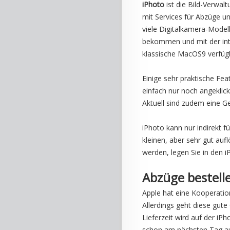
iPhoto
ist die Bild-Verwal
mit Services für Abzüge u
viele Digitalkamera-Modell
bekommen und mit der inte
klassische MacOS9 verfüg
Einige sehr praktische Fea
einfach nur noch angeklic
Aktuell sind zudem eine G
iPhoto kann nur indirekt f
kleinen, aber sehr gut a
werden, legen Sie in den i
Abzüge bestell
Apple hat eine Kooperation
Allerdings geht diese gute
Lieferzeit wird auf der iP
schon am nächsten Tag aus