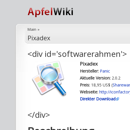
Main
»
Pixadex
<div id='softwarerahmen'>
Pixadex
Hersteller:
Panic
Aktuelle Version:
2.0.2
Preis:
18,95 US$ (
Sharewa
Webseite:
http://iconfact
Direkter Download
</div>