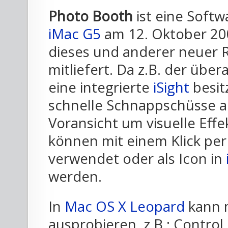
Photo Booth
ist eine Soft
iMac G5
am 12. Oktober 200
dieses und anderer neuer 
mitliefert. Da z.B. der über
eine integrierte
iSight
besit
schnelle Schnappschüsse a
Voransicht um visuelle Eff
können mit einem Klick per
verwendet oder als Icon in
werden.
In
Mac OS X
Leopard
kann 
ausprobieren, z.B.: Control