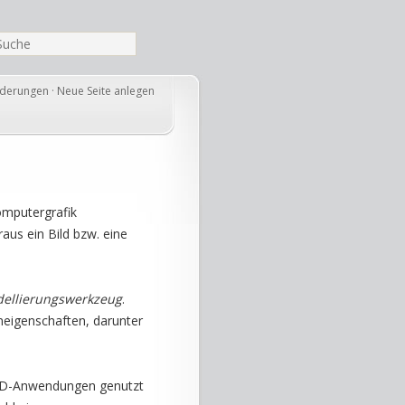
nderungen
·
Neue Seite anlegen
omputergrafik
raus ein Bild bzw. eine
ellierungswerkzeug
.
neigenschaften, darunter
 CAD-Anwendungen genutzt