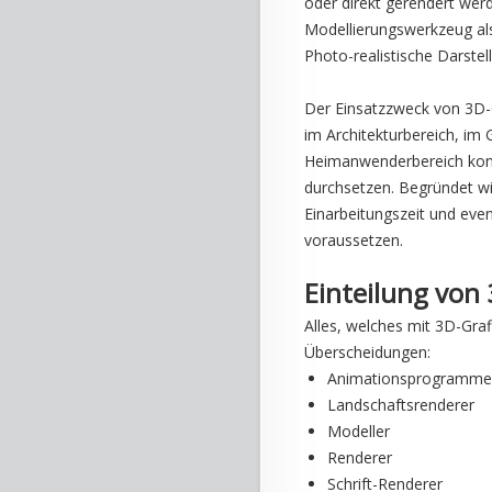
oder direkt gerendert wer
Modellierungswerkzeug als
Photo-realistische Darste
Der Einsatzzweck von 3D-G
im Architekturbereich, im 
Heimanwenderbereich kon
durchsetzen. Begründet wi
Einarbeitungszeit und eve
voraussetzen.
Einteilung von
Alles, welches mit 3D-Grafi
Überscheidungen:
Animationsprogramme
Landschaftsrenderer
Modeller
Renderer
Schrift-Renderer