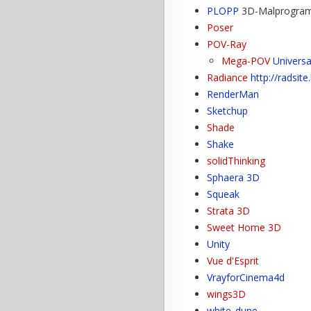
PLOPP
3D-Malprogra
Poser
POV-Ray
Mega-POV
Universa
Radiance
http://radsite.
RenderMan
Sketchup
Shade
Shake
solidThinking
Sphaera 3D
Squeak
Strata 3D
Sweet Home 3D
Unity
Vue d'Esprit
VrayforCinema4d
wings3D
white_dune