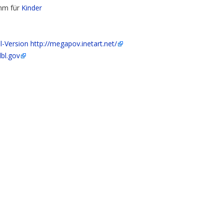
mm für
Kinder
l-Version
http://megapov.inetart.net/
lbl.gov