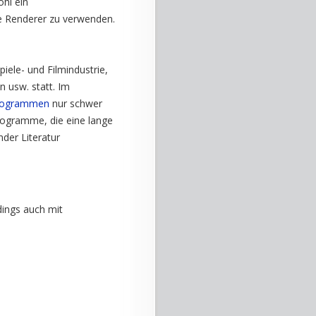
hl ein
re Renderer zu verwenden.
ele- und Filmindustrie,
n usw. statt. Im
programmen
nur schwer
rogramme, die eine lange
der Literatur
rdings auch mit