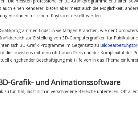
den. Die meisten professionellen 3D-Grafikprogramme enthalten sowo
 auch einen Renderer, bieten aber meist auch die Möglichkeit, ande
llungen können mit einem Raytracer erstellt werden.
rafikprogrammen findet in vielfältigen Branchen, wie der Computerspi
Grafikbereich zur Erstellung von 3D-Computergrafiken für Publikatione
nten sich 3D-Grafik-Programme im Gegensatz zu
Bildbearbeitungs
rd dies meistens mit dem oft hohen Preis und der Komplexität der P
ntuell eingehender Beschäftigung mit Hilfe von in das Thema einführen
 3D-Grafik- und Animationssoftware
k zu tun hat, lässt sich in verschiedene Bereiche unterteilen. Oft alle