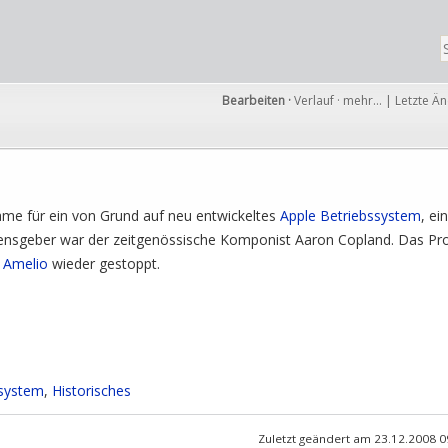
Bearbeiten
·
Verlauf
·
mehr…
|
Letzte Ä
me für ein von Grund auf neu entwickeltes
Apple
Betriebssystem
, ei
mensgeber war der zeitgenössische Komponist Aaron Copland. Das Pr
l Amelio
wieder gestoppt.
ssystem
,
Historisches
Zuletzt geändert am 23.12.2008 