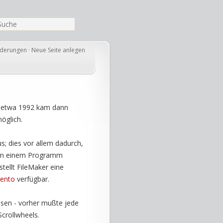
nderungen
·
Neue Seite anlegen
X, etwa 1992 kam dann
öglich.
s; dies vor allem dadurch,
n in einem Programm
stellt FileMaker eine
ento
verfügbar.
ssen - vorher mußte jede
Scrollwheels.