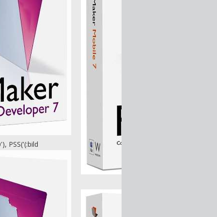
, PSS('(:bild
vorschau=200x150'), PSS('(:b