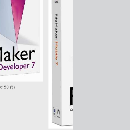
150:)'))