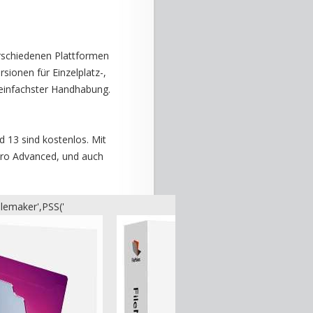
rschiedenen Plattformen
sionen für Einzelplatz-,
einfachster Handhabung.
d 13 sind kostenlos. Mit
Pro Advanced, und auch
lemaker',PSS('
AWImagesC('Main/Filemaker',