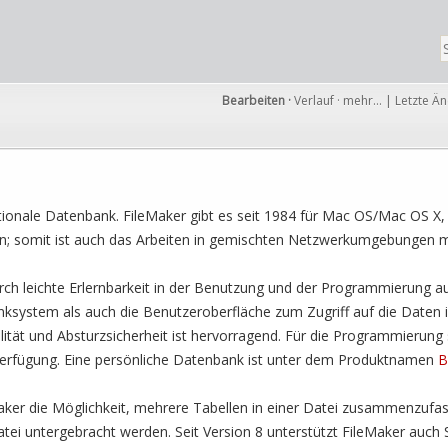
Bearbeiten
·
Verlauf
·
mehr…
|
Letzte Ä
lationale Datenbank. FileMaker gibt es seit 1984 für Mac OS/Mac OS 
n; somit ist auch das Arbeiten in gemischten Netzwerkumgebungen m
rch leichte Erlernbarkeit in der Benutzung und der Programmierung au
ksystem als auch die Benutzeroberfläche zum Zugriff auf die Date
ilität und Absturzsicherheit ist hervorragend. Für die Programmierung 
 Verfügung. Eine persönliche Datenbank ist unter dem Produktnamen
B
eMaker die Möglichkeit, mehrere Tabellen in einer Datei zusammenzufa
atei untergebracht werden. Seit Version 8 unterstützt FileMaker auch 