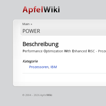
Main
»
POWER
Beschreibung
P
erformance
O
ptimization
W
ith
E
nhanced
R
ISC - Proz
Kategorie
Prozessoren
,
IBM
© 2004 – 2026 Apfel
Wiki