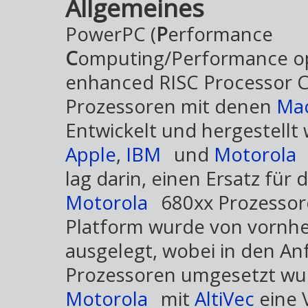
Allgemeines
PowerPC (
P
erformance
C
omputing/Performance op
enhanced RISC Processor Ch
Prozessoren mit denen
Mac
Entwickelt und hergestellt
Apple
,
IBM
und
Motorola
lag darin, einen Ersatz für
Motorola
680xx Prozessor
Platform wurde von vornher
ausgelegt, wobei in den An
Prozessoren umgesetzt wurd
Motorola
mit
AltiVec
eine 