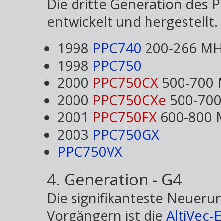
Die dritte Generation des
entwickelt und hergestellt.
1998
PPC740
200-266 M
1998
PPC750
2000
PPC750CX
500-700
2000
PPC750CXe
500-70
2001
PPC750FX
600-800 
2003
PPC750GX
PPC750VX
4. Generation - G4
Die signifikanteste Neuer
Vorgängern ist die
AltiVec-E