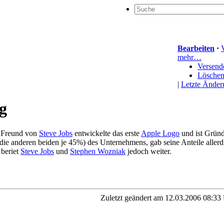
Bearbeiten
·
mehr…
Versend
Lösche
|
Letzte Ände
g
 Freund von
Steve Jobs
entwickelte das erste
Apple Logo
und ist Grün
die anderen beiden je 45%) des Unternehmens, gab seine Anteile aller
beriet
Steve Jobs
und
Stephen Wozniak
jedoch weiter.
Zuletzt geändert am 12.03.2006 08:3