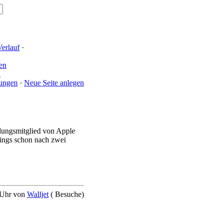
Verlauf
·
en
n
rungen
·
Neue Seite anlegen
dungsmitglied von Apple
dings schon nach zwei
3 Uhr von
Walljet
( Besuche)