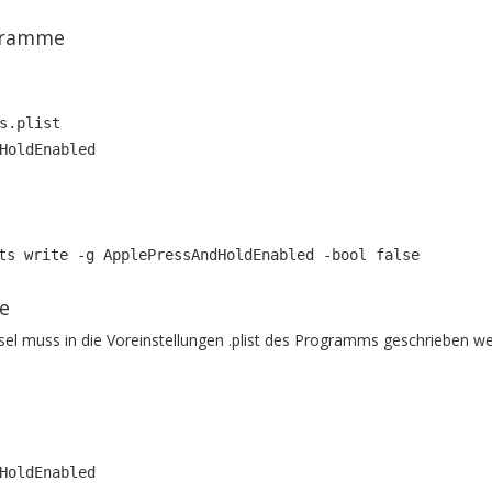
ogramme
s.plist
HoldEnabled
ts write -g ApplePressAndHoldEnabled -bool false
e
el muss in die Voreinstellungen .plist des Programms geschrieben w
HoldEnabled