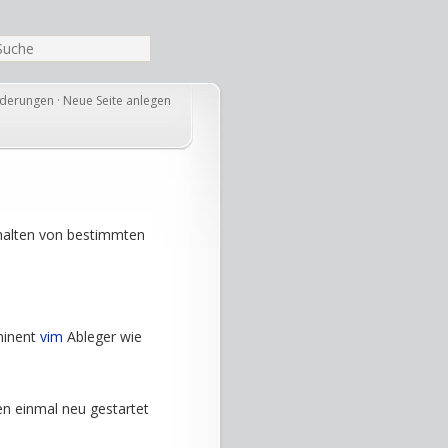
nderungen
·
Neue Seite anlegen
 halten von bestimmten
minent
vim
Ableger wie
n einmal neu gestartet