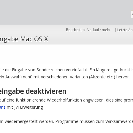
Bearbeiten
·
Verlauf
·
mehr…
|
Letzte Ä
ingabe Mac OS X
le die Eingabe von Sonderzeichen vereinfacht. Ein längeres gedrückt
 ein Auswahlmenü mit verschiedenen Varianten (Akzente etc.) hervor.
ingabe deaktivieren
f eine funktionierende Wiederholfunktion angwiesen, dies sind pro
ans
mit jVi Erweiterung.
ann wiederhergestellt werden. Programme müssen zum Wirksamwerde