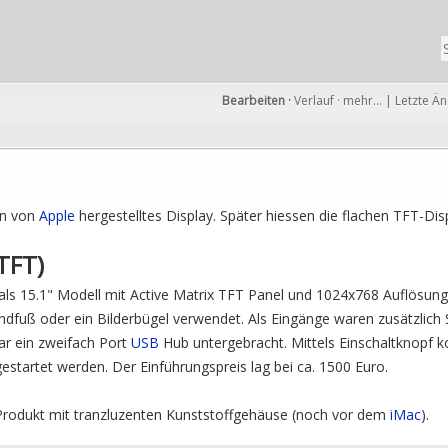
Bearbeiten
·
Verlauf
·
mehr…
|
Letzte Ä
in von
Apple
hergestelltes Display. Später hiessen die flachen TFT-Di
TFT)
als 15.1" Modell mit Active Matrix TFT Panel und 1024x768 Auflösung
andfuß oder ein Bilderbügel verwendet. Als Eingänge waren zusätzlich
r ein zweifach Port
USB
Hub untergebracht. Mittels Einschaltknopf ko
startet werden. Der Einführungspreis lag bei ca. 1500 Euro.
 Produkt mit tranzluzenten Kunststoffgehäuse (noch vor dem
iMac
).