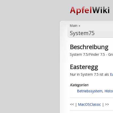
Main
»
System75
Beschreibung
System 7.5/Finder 7.5 - G
Easteregg
Nur in System 7.5 ist als
E
Kategorien
Betriebssystem
,
Histo
<< |
MacOSClassic
| >>