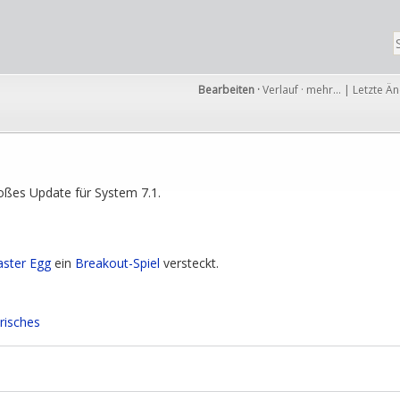
Bearbeiten
·
Verlauf
·
mehr…
|
Letzte Ä
roßes Update für System 7.1.
aster Egg
ein
Breakout-Spiel
versteckt.
risches