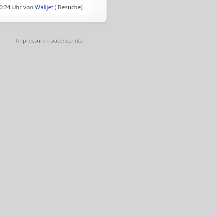
10:24 Uhr von
Walljet
( Besuche)
Impressum
-
Datenschutz