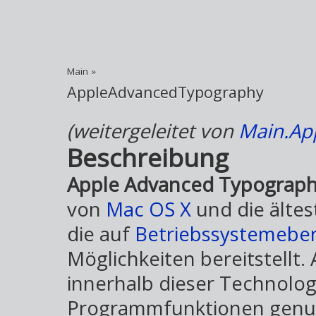
Main
»
AppleAdvancedTypography
(weitergeleitet von
Main.Ap
Beschreibung
Apple Advanced Typograph
von
Mac OS X
und die ältes
die auf
Betriebssystemebe
Möglichkeiten bereitstellt.
innerhalb dieser Technolo
Programmfunktionen genutz