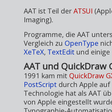
AAT ist Teil der
ATSUI
(Appl
Imaging).
Programme, die AAT unterst
Vergleich zu
OpenType
nich
XeTeX
,
TextEdit
und einige
AAT und QuickDraw 
1991 kam mit
QuickDraw G
PostScript
durch Apple auf d
Technologie hat als AAT ü
von Apple eingestellt wurde
Typographie-Automatisatio