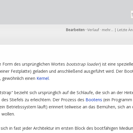
Bearbeiten
·
Verlauf
·
mehr…
|
Letzte Ä
e Form des ursprünglichen Wortes
bootstrap loader
) ist eine speziel
einer Festplatte) geladen und anschließend ausgeführt wird. Der Boo
, gewöhnlich einen
Kernel
.
strap" bezieht sich ursprünglich auf die Schlaufe, die sich an der Hinte
des Stiefels zu erleichtern. Der Prozess des
Bootens
(ein Programm 
in Betriebssystem läuft) erinnert teilweise an das Bemühen, sich an 
 wollen.
ich in fast jeder Architektur im ersten Block des bootfähigen Medium