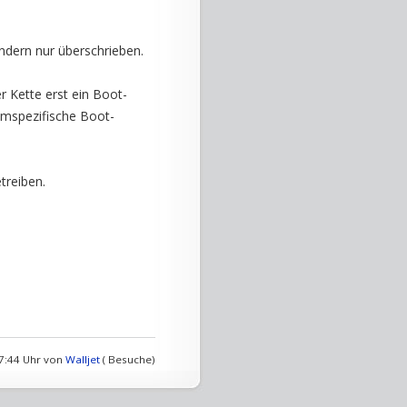
ondern nur überschrieben.
ner Kette erst ein Boot-
temspezifische Boot-
treiben.
17:44 Uhr von
Walljet
( Besuche)