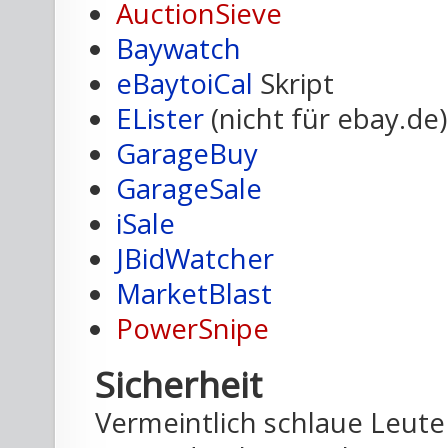
AuctionSieve
Baywatch
eBaytoiCal
Skript
ELister
(nicht für ebay.de)
GarageBuy
GarageSale
iSale
JBidWatcher
MarketBlast
PowerSnipe
Sicherheit
Vermeintlich schlaue Leute